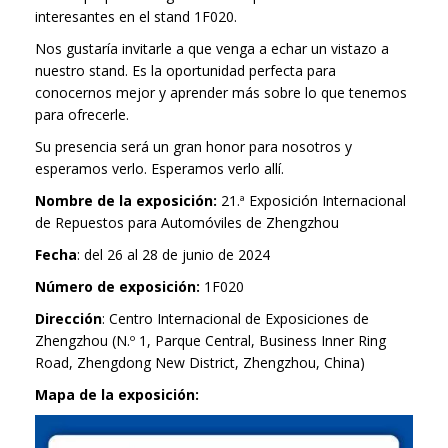
Exhibición
Nuestro equipo.
Empleado
interesantes en el stand 1F020.
Limpiaparabrisas Hibrido
Preguntas frecuentes
Nos gustaría invitarle a que venga a echar un vistazo a
Certificado
Comentarios del cliente
Control de calidad
nuestro stand. Es la oportunidad perfecta para
Plumillas Metalicas
conocernos mejor y aprender más sobre lo que tenemos
Mercado
Garantía
Departamento de investigación
para ofrecerle.
Workshop
Índice
Entrega
Su presencia será un gran honor para nosotros y
Sistema de gestión
Material
esperamos verlo. Esperamos verlo allí.
Tamaño mínimo
Nombre de la exposición:
21.ª Exposición Internacional
Equipo de investigación
de Repuestos para Automóviles de Zhengzhou
Pagar
Certificado
Fecha
: del 26 al 28 de junio de 2024
Número de exposición:
1F020
Equipo
Dirección
: Centro Internacional de Exposiciones de
Zhengzhou (N.º 1, Parque Central, Business Inner Ring
Road, Zhengdong New District, Zhengzhou, China)
Mapa de la exposición: