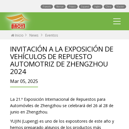
Francés
Aleman
Polaco
Espanol
Ingles
China
Master
Inicio
News
Eventos
INVITACIÓN A LA EXPOSICIÓN DE
VEHÍCULOS DE REPUESTO
AUTOMOTRIZ DE ZHENGZHOU
2024
Limpiaparabrisas nuevo
Mar 05, 2025
Limpiaparabrisas multifuncional
La 21.ª Exposición Internacional de Repuestos para
Limpiaparabrisas universal
Eventos
Automóviles de Zhengzhou se celebrará del 26 al 28 de
junio en Zhengzhou.
Limpiaparabrisas especial
Blog
Fábrica
YUJIN (Lupeng) es uno de los expositores de este año y
Limpiaparabrisas trasero
hemos preparado algunos de los productos más