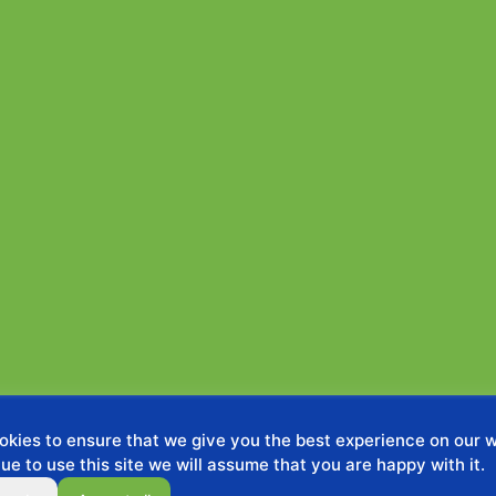
kies to ensure that we give you the best experience on our we
ue to use this site we will assume that you are happy with it.