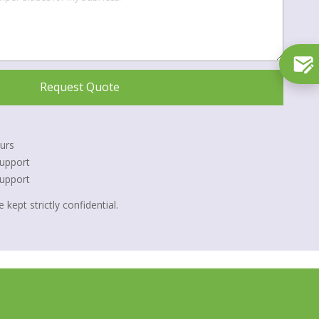
Request Quote
urs
upport
Support
 kept strictly confidential.